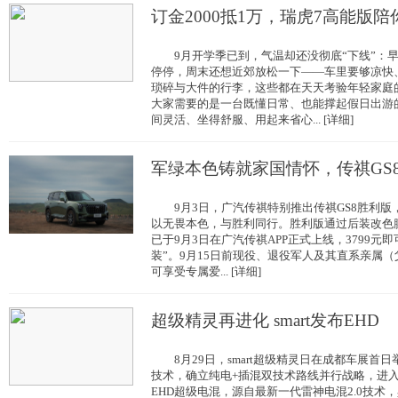
订金2000抵1万，瑞虎7高能版陪
9月开学季已到，气温却还没彻底“下线”：早
停停，周末还想近郊放松一下——车里要够凉快
琐碎与大件的行李，这些都在天天考验年轻家
大家需要的是一台既懂日常、也能撑起假日出游的
间灵活、坐得舒服、用起来省心... [详细]
军绿本色铸就家国情怀，传祺GS
9月3日，广汽传祺特别推出传祺GS8胜利版
以无畏本色，与胜利同行。胜利版通过后装改色
已于9月3日在广汽传祺APP正式上线，3799元即
装”。9月15日前现役、退役军人及其直系亲属
可享受专属爱... [详细]
超级精灵再进化 smart发布EHD
8月29日，smart超级精灵日在成都车展首日
技术，确立纯电+插混双技术路线并行战略，进入品
EHD超级电混，源自最新一代雷神电混2.0技术