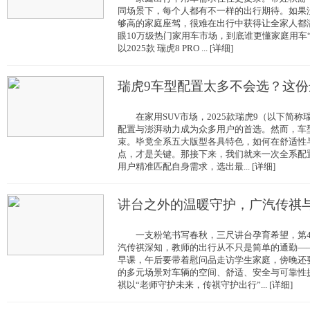
同场景下，每个人都有不一样的出行期待。如果
够高的家庭座驾，很难在出行中获得让全家人都
眼10万级热门家用车市场，到底谁更懂家庭用车
以2025款 瑞虎8 PRO ... [详细]
瑞虎9车型配置太多不会选？这份
在家用SUV市场，2025款瑞虎9（以下简称
配置与澎湃动力成为众多用户的首选。然而，车
束。毕竟全系五大版型各具特色，如何在舒适性
点，才是关键。那接下来，我们就来一次全系配
用户精准匹配自身需求，选出最... [详细]
讲台之外的温暖守护，广汽传祺
一支粉笔书写春秋，三尺讲台孕育希望，第4
汽传祺深知，教师的出行从不只是简单的通勤—
早课，午后要带着慰问品走访学生家庭，傍晚还
的多元场景对车辆的空间、舒适、安全与可靠性
祺以“老师守护未来，传祺守护出行”... [详细]