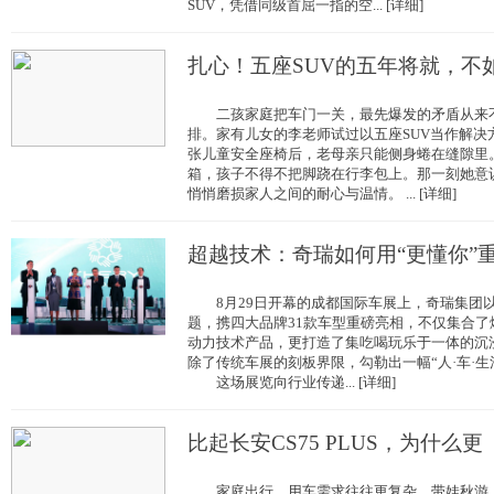
SUV，凭借同级首屈一指的空... [详细]
扎心！五座SUV的五年将就，不
二孩家庭把车门一关，最先爆发的矛盾从来不
排。家有儿女的李老师试过以五座SUV当作解决
张儿童安全座椅后，老母亲只能侧身蜷在缝隙里
箱，孩子不得不把脚跷在行李包上。那一刻她意识
悄悄磨损家人之间的耐心与温情。 ... [详细]
超越技术：奇瑞如何用“更懂你”
8月29日开幕的成都国际车展上，奇瑞集团以
题，携四大品牌31款车型重磅亮相，不仅集合
动力技术产品，更打造了集吃喝玩乐于一体的沉
除了传统车展的刻板界限，勾勒出一幅“人·车·生
这场展览向行业传递... [详细]
比起长安CS75 PLUS，为什么更
家庭出行，用车需求往往更复杂。带娃秋游，