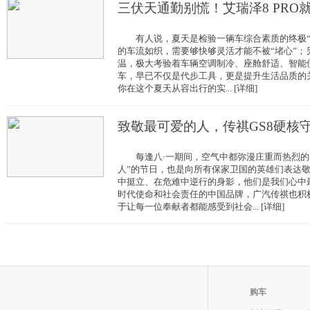
三伏天通勤别慌！艾瑞泽8 PRO
有人说，夏天是检验一辆车综合素质的终极“
的车流如织，需要够快够灵活才能不被“堵心”；
温，极大考验着车辆空调制冷、座舱舒适、智能
车，早已不仅是代步工具，更是提升生活品质的关
你在这个夏天从容出行的实... [详细]
致敬最可爱的人，传祺GS8硬核
每逢八·一期间，空气中都弥漫庄重而热烈的
人”的节日，也是向所有保家卫国的英雄们表达
中挺立、在危难中逆行的身影，他们是我们心
时代使命和社会责任的中国品牌，广汽传祺也积
于让每一位奉献者都能感受到社会... [详细]
购车