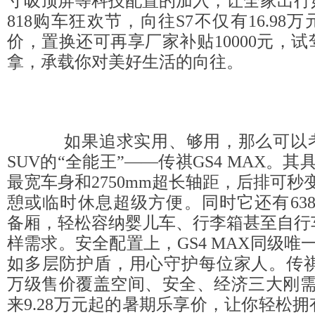
寸吸顶屏等科技配置的加入，让全家出行
818购车狂欢节，向往S7不仅有16.98
价，置换还可再享厂家补贴10000元，
拿，承载你对美好生活的向往。
如果追求实用、够用，那么可以考
SUV的“全能王”——传祺GS4 MAX。其具
最宽车身和2750mm超长轴距，后排可秒变
憩或临时休息超级方便。同时它还有638L-
备厢，轻松容纳婴儿车、行李箱甚至自行
样需求。安全配置上，GS4 MAX同级唯
如多层防护盾，用心守护每位家人。传祺GS
万级售价覆盖空间、安全、经济三大刚需
来9.28万元起的暑期乐享价，让你轻松