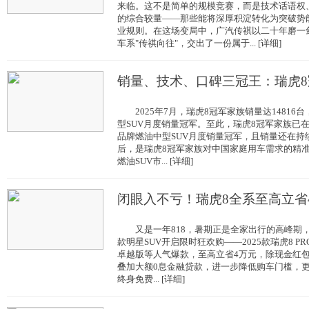
来临。这不是简单的规模竞赛，而是技术话语权
的综合较量——那些能将深厚积淀转化为突破势
业规则。在这场变局中，广汽传祺以二十年磨一
车系"传祺向往"，交出了一份属于... [详细]
销量、技术、口碑三冠王：瑞虎8
2025年7月，瑞虎8冠军家族销量达14816
型SUV月度销量冠军。至此，瑞虎8冠军家族已在
品牌燃油中型SUV月度销量冠军，且销量还在持
后，是瑞虎8冠军家族对中国家庭用车需求的精准洞
燃油SUV市... [详细]
闭眼入不亏！瑞虎8全系至高立省
又是一年818，暑期正是全家出行的高峰期，
款明星SUV开启限时狂欢购——2025款瑞虎8 PR
卓越版等人气爆款，至高立省4万元，除现金红
叠加大额0息金融贷款，进一步降低购车门槛，
终身免费... [详细]