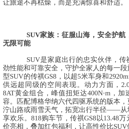
让旅途不再枯燥，而是充满惊喜和舒适。
SUV家族：征服山海，安全护航
无限可能
SUV是家庭出行的忠实伙伴，传祺
劲性能和可靠安全，守护全家人的每一段
型SUV的传祺GS8，以超5米车身和292
供远超同级的空间表现。动力方面，2.
8AT黄金组合，峰值扭矩达400N·m，
容。匹配博格华纳六代四驱系统的版本，
泞山路或雨雪天气，拓宽出行半径——从
享欢乐。818购车节，传祺GS8以13.4
价亮相，叠加红包福利，让高性价比SUV