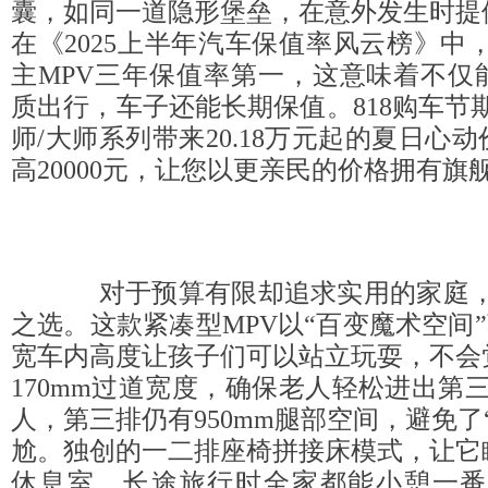
囊，如同一道隐形堡垒，在意外发生时提
在《2025上半年汽车保值率风云榜》中
主MPV三年保值率第一，这意味着不仅
质出行，车子还能长期保值。818购车节
师/大师系列带来20.18万元起的夏日心
高20000元，让您以更亲民的价格拥有旗
对于预算有限却追求实用的家庭，
之选。这款紧凑型MPV以“百变魔术空间”著
宽车内高度让孩子们可以站立玩耍，不会
170mm过道宽度，确保老人轻松进出第
人，第三排仍有950mm腿部空间，避免了
尬。独创的一二排座椅拼接床模式，让它
休息室，长途旅行时全家都能小憩一番