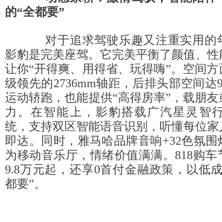
的“全都要”
对于追求驾驶乐趣又注重实用的年
影豹是完美座驾。它完美平衡了颜值、性
让你“开得爽、用得省、玩得嗨”。空间
级领先的2736mm轴距，后排头部空间达9
运动轿跑，也能提供“高得房率”，载朋
力。在智能上，影豹搭载广汽星灵智行AD
统，支持双区智能语音识别，听懂每位家
即达。同时，雅马哈品牌音响+32色氛
为移动音乐厅，情绪价值满满。818购
9.8万元起，还享0首付金融政策，以低
都要”。