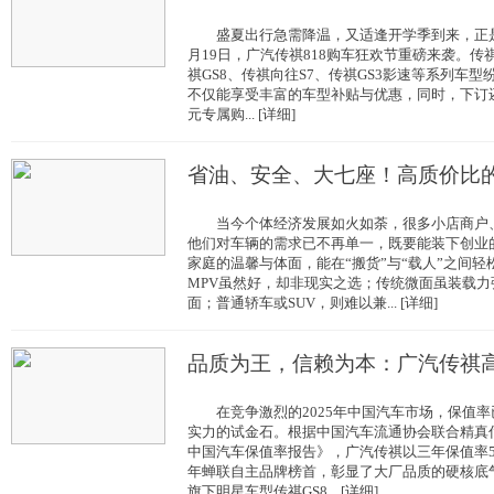
盛夏出行急需降温，又适逢开学季到来，正是购
月19日，广汽传祺818购车狂欢节重磅来袭。传祺
祺GS8、传祺向往S7、传祺GS3影速等系列车型
不仅能享受丰富的车型补贴与优惠，同时，下订还
元专属购... [详细]
省油、安全、大七座！高质价比
当今个体经济发展如火如荼，很多小店商户、
他们对车辆的需求已不再单一，既要能装下创业
家庭的温馨与体面，能在“搬货”与“载人”之间
MPV虽然好，却非现实之选；传统微面虽装载
面；普通轿车或SUV，则难以兼... [详细]
品质为王，信赖为本：广汽传祺
在竞争激烈的2025年中国汽车市场，保值率
实力的试金石。根据中国汽车流通协会联合精真估
中国汽车保值率报告》，广汽传祺以三年保值率57
年蝉联自主品牌榜首，彰显了大厂品质的硬核底
旗下明星车型传祺GS8... [详细]