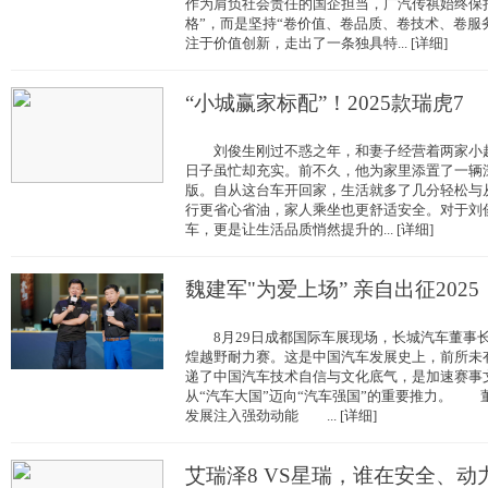
作为肩负社会责任的国企担当，广汽传祺始终保
格”，而是坚持“卷价值、卷品质、卷技术、卷服
注于价值创新，走出了一条独具特... [详细]
“小城赢家标配”！2025款瑞虎7
刘俊生刚过不惑之年，和妻子经营着两家小超
日子虽忙却充实。前不久，他为家里添置了一辆深灰
版。自从这台车开回家，生活就多了几分轻松与
行更省心省油，家人乘坐也更舒适安全。对于刘
车，更是让生活品质悄然提升的... [详细]
魏建军"为爱上场” 亲自出征2025
8月29日成都国际车展现场，长城汽车董事长魏
煌越野耐力赛。这是中国汽车发展史上，前所未
递了中国汽车技术自信与文化底气，是加速赛事
从“汽车大国”迈向“汽车强国”的重要推力。 
发展注入强劲动能 ... [详细]
艾瑞泽8 VS星瑞，谁在安全、动