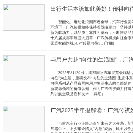
出行生活本该如此美好！传祺向往
智能化、电动化浪潮席卷全球，汽车行业竞争
环境下，广汽传祺始终保持着战略定力，坚持以
新为驱动力，以品质可靠性为基石，不断推动品牌
十八届成都车展盛大启幕，广汽传祺携向往全系
家庭智能旗舰SUV”传祺向往S... [详细]
与用户共赴“向往的生活圈”，广
2025年8月29日，成都国际汽车展览会现场，
向往”为主题，重磅发布“向往的生活圈”生态体
向往系列从产品布局向用户生活生态的全面延伸
新能源领域的价值认知。作为广汽传祺倾力打造
列以航空级品质和技术... [详细]
广汽2025半年报解读：广汽传祺
当前汽车行业正经历百年未有之大变局，新能
甚嚣尘上，不少车企陷入“内卷”漩涡，试图以价