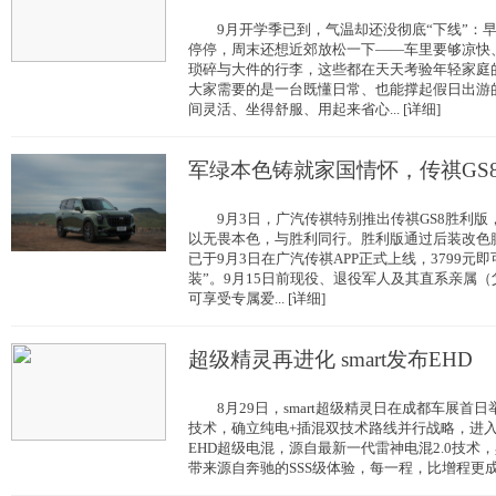
9月开学季已到，气温却还没彻底“下线”：早
停停，周末还想近郊放松一下——车里要够凉快
琐碎与大件的行李，这些都在天天考验年轻家
大家需要的是一台既懂日常、也能撑起假日出游的
间灵活、坐得舒服、用起来省心... [详细]
军绿本色铸就家国情怀，传祺GS
9月3日，广汽传祺特别推出传祺GS8胜利版
以无畏本色，与胜利同行。胜利版通过后装改色
已于9月3日在广汽传祺APP正式上线，3799元即
装”。9月15日前现役、退役军人及其直系亲属
可享受专属爱... [详细]
超级精灵再进化 smart发布EHD
8月29日，smart超级精灵日在成都车展首日
技术，确立纯电+插混双技术路线并行战略，进入品
EHD超级电混，源自最新一代雷神电混2.0技术
带来源自奔驰的SSS级体验，每一程，比增程更成。 2