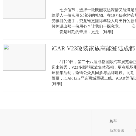
七夕佳节，选择一款既能表达深情又能满足日
给爱人一份实用又浪漫的礼物。在10万级家轿市
受瞩目的选手，究竟谁更懂得年轻人对出行的新
替你说出那一份用心？让我们一探究竟。 安全
爱是时刻的牵挂，更是... [详细]
iCAR V23改装家族高能登陆成都
8月29日，第二十八届成都国际汽车展览会正式开
迎来首秀，V23多版型家族集体亮相，更在现场重
球征集活动，邀请公众共同参与品牌建设。同期，
落幕，iCAR Life严选商城重磅上线。iCAR凭
[详细]
购车
新车资讯