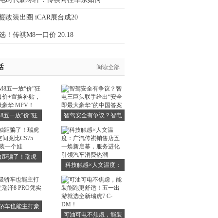
棚改装出圈 iCAR展台成20
！传祺M8一口价 20.18
活
阅读全部
8五一放“价”狂
智驾安全有争议？智电
一口价+置换补
三巨头联手给出“安全
轻松升级豪华
即最大豪华”的中国答
MPV！
案
轴距骗了！瑞虎
科技触感×人文温度：
测空间竟比CS75
广汽传祺销售店五一焕
US多装一个娃
新启幕，服务进化引领
汽车消费热潮
级轿车也能主打豪
可油可电不焦虑，能装