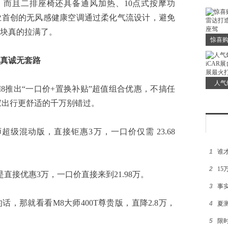
华？艾
，而且二排座椅还具备通风加热、10点式按摩功
业首创的无风感健康空调通过柔化气流设计，避免
块真的拉满了。
惊喜购
雷达打
真诚无套路
人气
推出“一口价+置换补贴”超值组合优惠，不搞任
iCAR
家出行更舒适的千万别错过。
车
混动版，直接钜惠3万，一口价仅需 23.68
1
谁
2
1
直接优惠3万，一口价直接来到21.98万。
3
事
，那就看看M8大师400T尊贵版，直降2.8万，
4
夏测
5
限时