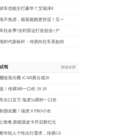
级轿车也能主打豪华？艾瑞泽8
电不焦虑，能装能跑更舒适！五一
车狂欢季!吉利雷达打造创业+户
电时代新标杆：传祺向往车系如何
/试驾
阅读全部
棚改装出圈 iCAR展台成20
！传祺M8一口价 20.18
车出口百万 瑞虎5x限时一口价
制朋友圈！瑞虎 8 PRO小长
战上海滩,新能源皮卡开启新纪元
察年轻人个性出行需求，传祺GS