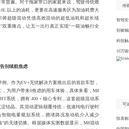
非常普遍。对于拖家带口的家庭来说，驾驶传统燃
传
 10L 以上的油耗，更要在高速服务区为加油耗费大
/宗师超级混动凭借高效混动的超低油耗和超长续
智驾安
虑”双重痛点，让五一出行真正实现“一箱油畅行全
别被轴
科技触
10万
告别续航焦虑
例。作为EV+无忧解决方案推出后的首款车型，
EC，为用户带来0焦虑的用车体验，具体来看，M8
T系统，拥有 400 + 核心专利，这套超级混动系
可
沉淀结晶。其混动逻辑颠覆传统：低速纯电行驶时
倍，配合智能电量规划系统，拥堵路况发动机介入减少
惊喜购
油”的无缝切换。根据媒体实测数据显示，M8混动
中国智