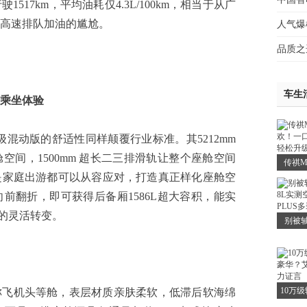
17km，平均油耗仅4.3L/100km，相当于从广
高速排队加油的尴尬。
人气爆
品质之选
车生
乘坐体验
动版的舒适性同样颠覆行业标准。其5212mm
舱空间，1500mm 超长二三排滑轨让整个座舱空间
传祺M
是家庭出游都可以从容应对，打造真正样化座舱空
欢！
前翻折，即可获得后备厢1586L超大容积，能实
贴，
”的灵活转变。
别被
8L实
PL
10万
机头等舱，表层材质亲肤柔软，低滞后软海绵