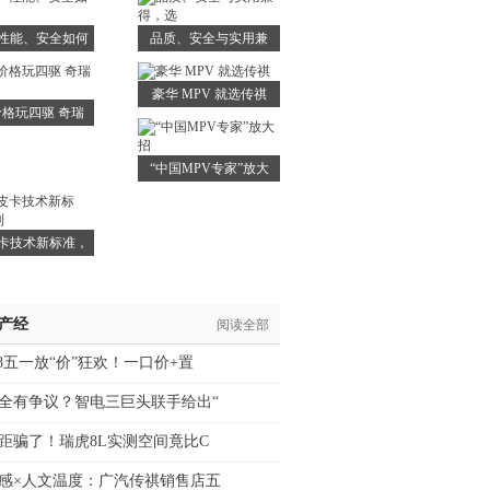
性能、安全如何
品质、安全与实用兼
兼得
得，选
豪华 MPV 就选传祺
格玩四驱 奇瑞
探索
“中国MPV专家”放大
招
卡技术新标准，
吉利
/产经
阅读全部
8五一放“价”狂欢！一口价+置
全有争议？智电三巨头联手给出“
距骗了！瑞虎8L实测空间竟比C
感×人文温度：广汽传祺销售店五