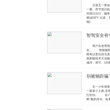
正值五一黄金假
一番。而节假日机
但假日出行，服务
燃油MPV 出游，
细]
智驾安全有
用户在使用智能
全。 智能辅助
唯有以责任担当直
面刺破技术天花板
城河，将可... [详细
别被轴距骗
五一小长假将至,
一家老小上路,没
打折扣。 在15万
树”般的存在。前者