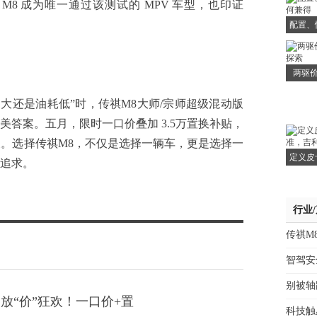
8 成为唯一通过该测试的 MPV 车型，也印证
。
配置、
两驱价
大还是油耗低”时，传祺M8大师/宗师超级混动版
答案。五月，限时一口价叠加 3.5万置换补贴，
及。选择传祺M8，不仅是选择一辆车，更是选择一
定义皮
追求。
行业
传祺M
智驾安
别被轴
放“价”狂欢！一口价+置
科技触