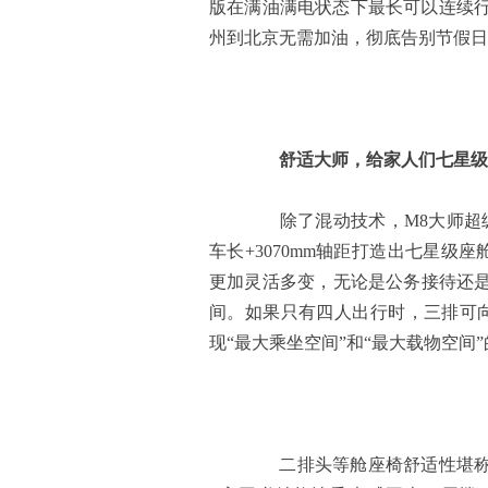
版在满油满电状态下最长可以连续行驶15
州到北京无需加油，彻底告别节假日
舒适大师
，
给家人们
七星级
除了混动技术，M8大师超级混
车长+3070mm轴距打造出七星级座
更加灵活多变，无论是公务接待还
间。如果只有四人出行时，三排可向
现“最大乘坐空间”和“最大载物空间
二排头等舱座椅舒适性堪称飞