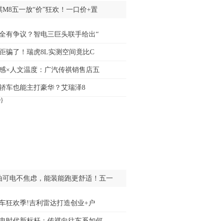
祺M8五一放“价”狂欢！一口价+置
全有争议？智电三巨头联手给出“
距骗了！瑞虎8L实测空间竟比C
感×人文温度：广汽传祺销售店五
级轿车也能主打豪华？艾瑞泽8
油可电不焦虑，能装能跑更舒适！五一
车狂欢季!吉利雷达打造创业+户
电时代新标杆：传祺向往车系如何