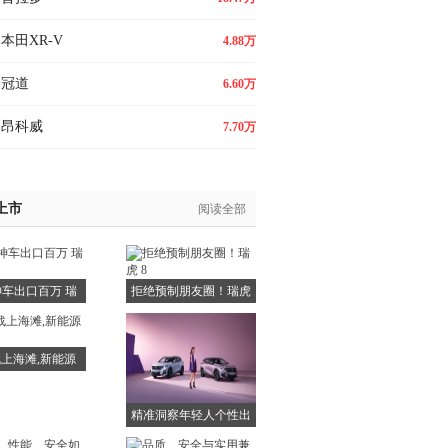
本田XR-V
4.88万
冠道
6.60万
昂科威
7.70万
上市
阅读全部
车出口百万 瑞
拒绝预制朋友圈！瑞虎
虎5
8
战上海滩,新能源
皮
精准洞察年轻人个性出
行需