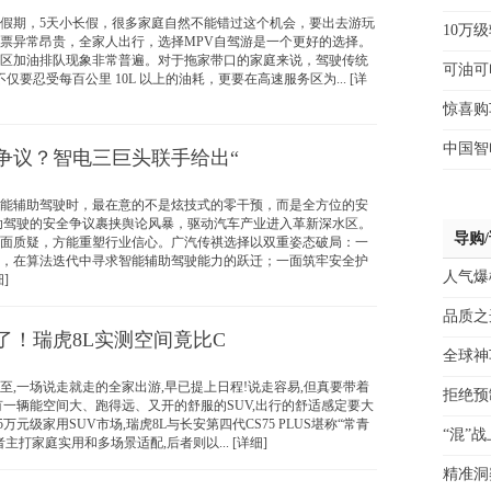
期，5天小长假，很多家庭自然不能错过这个机会，要出去游玩
10万
票异常昂贵，全家人出行，选择MPV自驾游是一个更好的选择。
区加油排队现象非常普遍。对于拖家带口的家庭来说，驾驶传统
可油可
不仅要忍受每百公里 10L 以上的油耗，更要在高速服务区为... [详
惊喜购
中国智
争议？智电三巨头联手给出“
辅助驾驶时，最在意的不是炫技式的零干预，而是全方位的安
驾驶的安全争议裹挟舆论风暴，驱动汽车产业进入革新深水区。
导购
面质疑，方能重塑行业信心。广汽传祺选择以双重姿态破局：一
，在算法迭代中寻求智能辅助驾驶能力的跃迁；一面筑牢安全护
人气爆
]
品质之选
了！瑞虎8L实测空间竟比C
全球神
一场说走就走的全家出游,早已提上日程!说走容易,但真要带着
拒绝预
有一辆能空间大、跑得远、又开的舒服的SUV,出行的舒适感定要大
元级家用SUV市场,瑞虎8L与长安第四代CS75 PLUS堪称“常青
“混”
主打家庭实用和多场景适配,后者则以... [详细]
精准洞