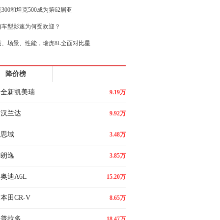
300和坦克500成为第62届亚
销车型影速为何受欢迎？
质、场景、性能，瑞虎8L全面对比星
国品牌MPV可把用户可给“惯坏”了
降价榜
尔接棒平安，汽车之家迎新十年变局
全新凯美瑞
9.19万
汉兰达
9.92万
思域
3.48万
朗逸
3.85万
奥迪A6L
15.20万
本田CR-V
8.65万
普拉多
18.47万