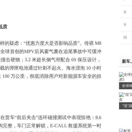
8
9
低质
10
疑虑：“优惠力度大是否影响品质”。传祺 M8
其全球首创的MPV后风窗气囊在追尾事故中可缓冲
击硬物；3.2 米超长侧气帘配合 6S 保压设计，
新车
的弹匣电池通过针刺不起火、海水浸泡 10 小时
100 万公里，彻底消除用户对新能源车安全的担
全球神
“混”
在货车“前后夹击”连环碰撞测试中表现惊艳：8.6
结构完整，车门正常解锁，E-CALL 救援系统第一时