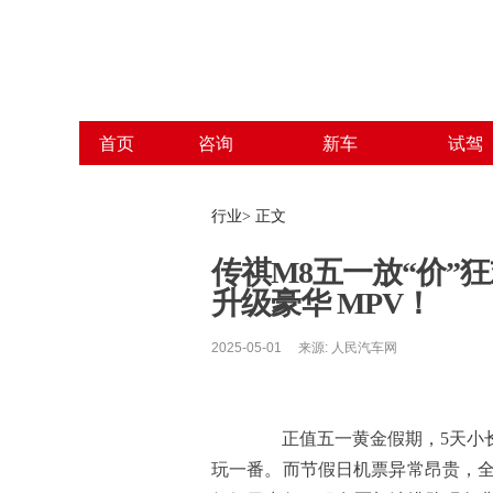
首页
咨询
新车
试驾
行业> 正文
传祺M8五一放“价”
升级豪华 MPV！
2025-05-01 来源: 人民汽车网
正值五一黄金假期，5天小长
玩一番。而节假日机票异常昂贵，全