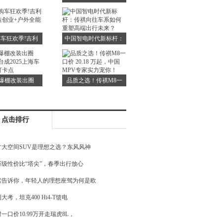
瑞泽8 PRO凭实
能跑更舒适！五一出游
力证言
就选全新瑞虎7 C-
DM！
车狂欢季!吉利
中国智电时代新标杆：
造创业+户外全
传祺向往车系如何重塑
能座驾
高端出行未来？
爆棚改装出圈
品质之选！传祺M8一
展台成2025上海
口价 20.18 万起，中国
展最火打卡点
MPV专家实力宠你！
点击排行
才大空间SUV是理想之选？东风风神
5万级性价比“塔尖”，春季出行放心
实告诉你，年轻人的理想座驾为何是欧
大考，坦克400 Hi4-T馈电
一口价10.99万开走瑞虎8L，