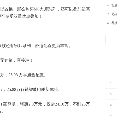
6
坦克
置换，那么购买M8大师系列，还可以叠加最高
7
热
即可享受双重优惠叠加！
8
品
9
中
10
海
族还有宗师系列，舒适配置更为丰富。
1
无套路，直接冲！
2
3
万，26.08 万享旗舰配置。
4
，25.88万解锁智能电驱新体验。
5
尊版，钜惠2.8万元，仅需24.18万，不到25万
6
行。
7