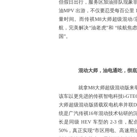
但假日出行，服务区加油排队现象
油MPV 出游，不仅要忍受每百公里
量时间。而传祺M8大师超级混动
航，完美解决“油老虎”和 “续航焦
国”。
混动大师，油电通吃，彻底
就拿M8大师超级混动版来举
该车以更先进的传祺智电科技i-GT
大师超级混动版搭载双电机串并联DH
统是广汽传祺16年混动技术钻研的
长是同级 HEV 车型的 2-3 
50%，真正实现“市区用电、高速用