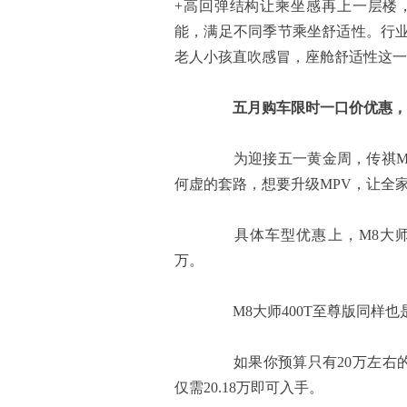
+高回弹结构让乘坐感再上一层楼
能，满足不同季节乘坐舒适性。行
老人小孩直吹感冒，座舱舒适性这一
五
月
购车
限时一口价优惠
，
为迎接五一黄金周，传祺M8
何虚的套路，想要升级MPV，让全
具体车型优惠上，M8大师超级
万。
M8大师400T至尊版同样也是
如果你预算只有20万左右的话
仅需20.18万即可入手。